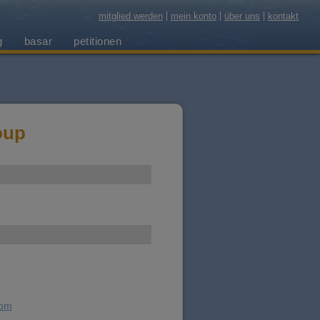
mitglied werden
mein konto
über uns
kontakt
g
basar
petitionen
oup
com