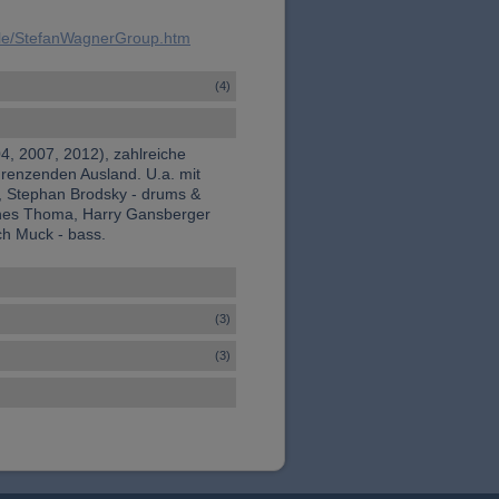
ble/StefanWagnerGroup.htm
(4)
4, 2007, 2012), zahlreiche
renzenden Ausland. U.a. mit
es, Stephan Brodsky - drums &
nnes Thoma, Harry Gansberger
ch Muck - bass.
(3)
(3)