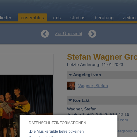
lieder
ensembles
cds
studios
beratung
zeitun
Zur Übersicht
Stefan Wagner Gr
Letzte Änderung: 11.01.2023
Angelegt von
Wagner, Stefan
Kontakt
Wagner, Stefan
Telefon 1: +43 (0)676 613 42 19
E-Mail:
music.rcbm@gmail.com
DATENSCHUTZINFORMATIONEN
Website:
www.stefanwagnergroup.
„Die Musikergilde betreibt keinen