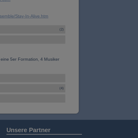
nsemble/Stay-In-Alive.htm
(2)
 eine 5er Formation, 4 Musiker
(4)
Unsere Partner