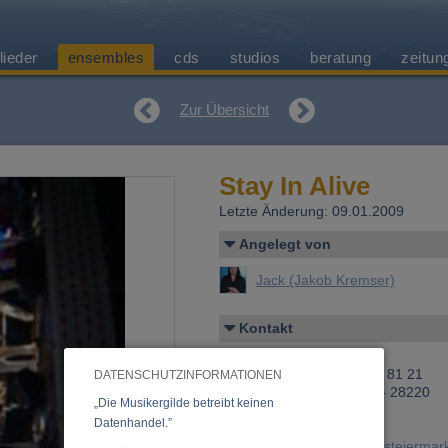
lieder
ensembles
cds
studios
beratung
zeitun
Zur Übersicht
Stay In Alive
Letzte Änderung: 09.01.2009
Angelegt von
Jack (Jakob Kremser)
Kontakt
Jack (Jakob Kremser)
Telefon 1: +43 (0)664 616 81 21
DATENSCHUTZINFORMATIONEN
Fax: +43 (0)3862 510 00 - 28220
„Die Musikergilde betreibt keinen
E-Mail:
jakob@urknall.at
Datenhandel.”
E-Mail:
jakob.kremser@e-steiermar