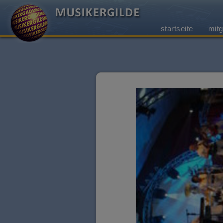
startseite
mitg