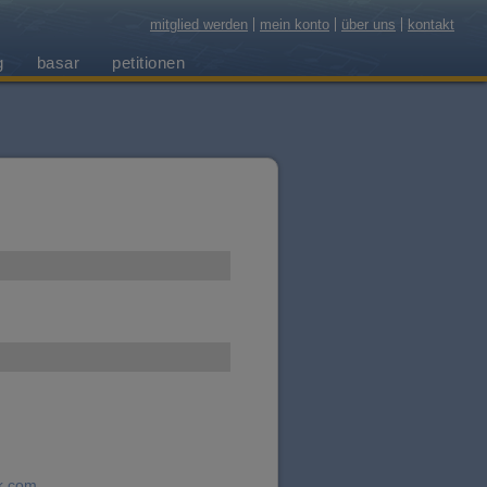
mitglied werden
mein konto
über uns
kontakt
g
basar
petitionen
k.com