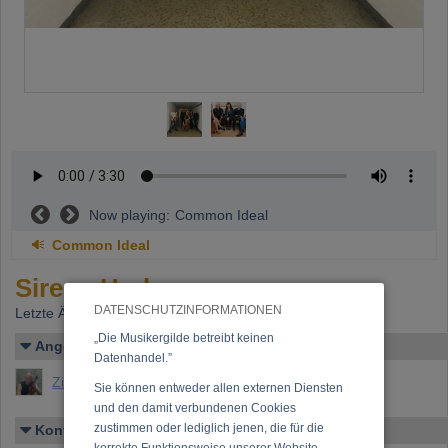
Now playing:
Common Ideal
Common Ideal
Sirens Harbor
DATENSCHUTZINFORMATIONEN
Letzte Änderung: 10.08.2023
„Die Musikergilde betreibt keinen
Angelegt von
Datenhandel.”
Zissler, Wolfgang R.
Sie können entweder allen externen Diensten
und den damit verbundenen Cookies
zustimmen oder lediglich jenen, die für die
Kontakt