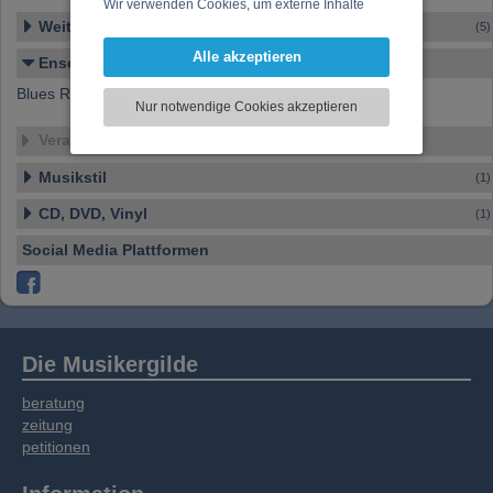
Wir verwenden Cookies, um externe Inhalte
Weitere Ensembles
darzustellen, Ihre Anzeige zu personalisieren,
(5)
Funktionen für soziale Medien anbieten zu
Alle akzeptieren
Ensemble-Details
können und die Zugriffe auf unsere Website
Blues Rock Formation
zu analysieren. Dabei werden ggf.
Nur notwendige Cookies akzeptieren
Informationen zu Ihrer Verwendung unserer
Website an unsere Partner für externe Inhalte,
Veranstaltungen
soziale Medien, Werbung und Analysen
Musikstil
(1)
weitergegeben. Unsere Partner führen diese
Informationen möglicherweise mit weiteren
CD, DVD, Vinyl
(1)
Daten zusammen, die Sie bereitgestellt haben
oder die sie im Rahmen Ihrer Nutzung der
Social Media Plattformen
Dienste gesammelt haben.
Die Musikergilde
beratung
zeitung
petitionen