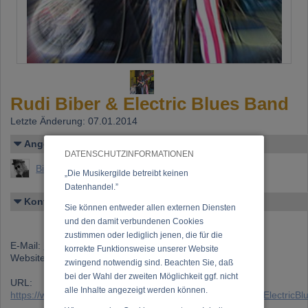
Rudi Biber & Electric Blues Band
Letzte Änderung: 07.01.2014
Angelegt von
DATENSCHUTZINFORMATIONEN
Biber (Rudolf Biber)
„Die Musikergilde betreibt keinen
Datenhandel.”
Kontakt
Sie können entweder allen externen Diensten
und den damit verbundenen Cookies
zustimmen oder lediglich jenen, die für die
E-Mail:
benedetter.limited@gmail.com
korrekte Funktionsweise unserer Website
Website:
http://www.biberrudi.com/
zwingend notwendig sind. Beachten Sie, daß
bei der Wahl der zweiten Möglichkeit ggf. nicht
URL:
alle Inhalte angezeigt werden können.
https://www.musikergilde.at/ensemble/RudiBiber_ampampElectricB