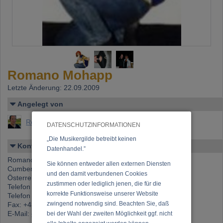
Romano Mohapp
Letzte Änderung: 22.09.2009
Angelegt von
Romano
DATENSCHUTZINFORMATIONEN
„Die Musikergilde betreibt keinen
Kontakt
Datenhandel.”
Romano
Sie können entweder allen externen Diensten
Cumberlandstrasse 42A, 1140 Wien
und den damit verbundenen Cookies
Österreich
zustimmen oder lediglich jenen, die für die
Telefon 1: +43 (0)676 423 06 80
korrekte Funktionsweise unserer Website
Telefon 2: +43 (0)699 812 07 644
zwingend notwendig sind. Beachten Sie, daß
Fax: +43 400 01 42
E-Mail:
office@mohapp.at
bei der Wahl der zweiten Möglichkeit ggf. nicht