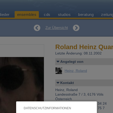
lieder
ensembles
cds
studios
beratung
zeitun
Zur Übersicht
Roland Heinz Quar
Letzte Änderung: 08.11.2002
Angelegt von
Heinz, Roland
Kontakt
Heinz, Roland
Landesstraße 7 / 3, 6176 Völs
Österreich
Telefon 1: +43 (0)650 770 34 24
Telefon 2: +43 (0)512 286 75 7
DATENSCHUTZINFORMATIONEN
Fax: +43 (0)512 286 75 7