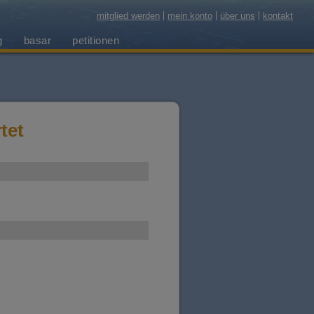
mitglied werden
mein konto
über uns
kontakt
g
basar
petitionen
tet