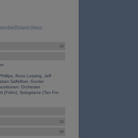
ensemble/Roland-Heinz-
(2)
on
Phillips, Russ Lossing, Jeff
istian Salfellner, Gunter
ositionen: Orchester
tt (Föhn), Sologitarre (Ten For
(1)
(6)