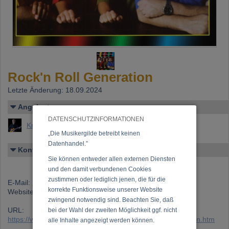
Rock'n Roll Generation
Letzte Änderung: 18.09.2024
Angelegt von
DATENSCHUTZINFORMATIONEN
Kramer, Manfred
„Die Musikergilde betreibt keinen
Datenhandel.”
Kontakt
Sie können entweder allen externen Diensten
und den damit verbundenen Cookies
zustimmen oder lediglich jenen, die für die
E-Mail:
manfredkramer@aon.at
korrekte Funktionsweise unserer Website
Website:
http://www.manfredkramer.at
zwingend notwendig sind. Beachten Sie, daß
URL:
bei der Wahl der zweiten Möglichkeit ggf. nicht
https://www.musikergilde.at/ensemble/RocknRollGeneration.htm
alle Inhalte angezeigt werden können.