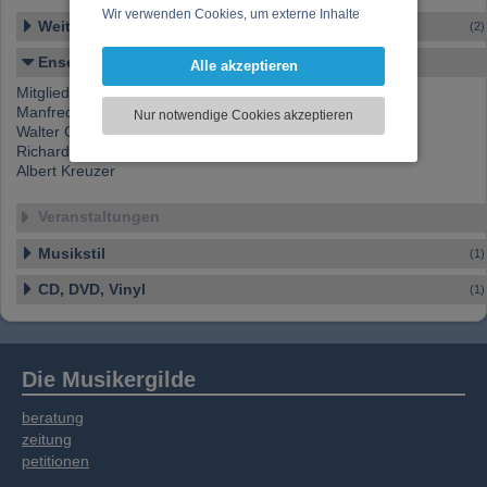
Wir verwenden Cookies, um externe Inhalte
Weitere Ensembles
(2)
darzustellen, Ihre Anzeige zu personalisieren,
Funktionen für soziale Medien anbieten zu
Ensemble-Details
Alle akzeptieren
können und die Zugriffe auf unsere Website
Mitglieder:
zu analysieren. Dabei werden ggf.
Manfred Kramer
Nur notwendige Cookies akzeptieren
Informationen zu Ihrer Verwendung unserer
Walter Chmela
Website an unsere Partner für externe Inhalte,
Richard Filz
soziale Medien, Werbung und Analysen
Albert Kreuzer
weitergegeben. Unsere Partner führen diese
Informationen möglicherweise mit weiteren
Veranstaltungen
Daten zusammen, die Sie bereitgestellt haben
Musikstil
oder die sie im Rahmen Ihrer Nutzung der
(1)
Dienste gesammelt haben.
CD, DVD, Vinyl
(1)
Die Musikergilde
beratung
zeitung
petitionen