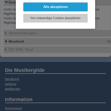
darzustellen, Ihre Anzeige zu personalisieren,
Ensemble-Details
Funktionen für soziale Medien anbieten zu
Alle akzeptieren
roots reggae, ragga and spacedub rund um die Sänger Dave
können und die Zugriffe auf unsere Website
Highhead und ´Danny Ranking.
zu analysieren. Dabei werden ggf.
roots reggae, ragga and spacedub rund um die Sänger Dave
Nur notwendige Cookies akzeptieren
Informationen zu Ihrer Verwendung unserer
Highhead und ´Danny Ranking.
Website an unsere Partner für externe Inhalte,
soziale Medien, Werbung und Analysen
Veranstaltungen
weitergegeben. Unsere Partner führen diese
Informationen möglicherweise mit weiteren
Musikstil
(1)
Daten zusammen, die Sie bereitgestellt haben
CD, DVD, Vinyl
oder die sie im Rahmen Ihrer Nutzung der
Dienste gesammelt haben.
Die Musikergilde
beratung
zeitung
petitionen
Information
impressum