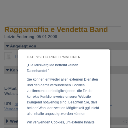
Raggamaffia e Vendetta Band
Letzte Änderung: 05.01.2006
Angelegt von
Hornek, Thomas
DATENSCHUTZINFORMATIONEN
„Die Musikergilde betreibt keinen
Kontakt
Datenhandel.”
Sie können entweder allen externen Diensten
und den damit verbundenen Cookies
E-Mail:
tomhornek@gmx.at
zustimmen oder lediglich jenen, die für die
Website:
www.raggamaffia.at
korrekte Funktionsweise unserer Website
zwingend notwendig sind. Beachten Sie, daß
URL:
https://www.musikergilde.at/ensemble/Raggamaffia-e-
bei der Wahl der zweiten Möglichkeit ggf. nicht
Vendetta-Band.htm
alle Inhalte angezeigt werden können.
Weitere Ensembles
(3)
Wir verwenden Cookies, um externe Inhalte