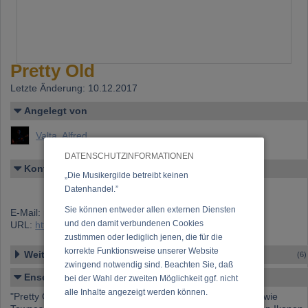
Pretty Old
Letzte Änderung: 10.12.2017
Angelegt von
Valta, Alfred
DATENSCHUTZINFORMATIONEN
Kontakt
„Die Musikergilde betreibt keinen
Datenhandel.”
Sie können entweder allen externen Diensten
E-Mail:
prettyoldmusic@gmail.com
und den damit verbundenen Cookies
URL:
https://www.musikergilde.at/ensemble/PrettyOld.htm
zustimmen oder lediglich jenen, die für die
korrekte Funktionsweise unserer Website
Weitere Ensembles
(6)
zwingend notwendig sind. Beachten Sie, daß
Ensemble-Details
bei der Wahl der zweiten Möglichkeit ggf. nicht
alle Inhalte angezeigt werden können.
"Pretty Old" haben sich der Musik von Singer/Songwritern wie