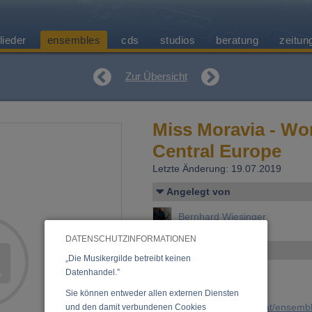
lieder
ensembles
cds
studios
beratung
zeitun
Zur Übersicht
Miss Moravia - Wo
Central Europe
Letzte Änderung: 19.07.2019
Angelegt von
Bernhard Wiesinger
DATENSCHUTZINFORMATIONEN
Kontakt
„Die Musikergilde betreibt keinen
Datenhandel.”
Sie können entweder allen externen Diensten
URL:
https://www.musikergilde.at/ense
und den damit verbundenen Cookies