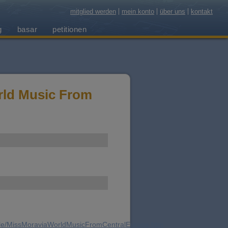
mitglied werden
mein konto
über uns
kontakt
g
basar
petitionen
rld Music From
mble/MissMoraviaWorldMusicFromCentralEurope.htm