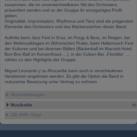
weitergegeben. Unsere Partner führen diese
zusammen, die im unverwechselbaren Stil des Orchesters
Informationen möglicherweise mit weiteren
präsentiert werden und so der Gruppe ihr einzigartiges Profil
Daten zusammen, die Sie bereitgestellt haben
geben.
oder die sie im Rahmen Ihrer Nutzung der
Originalität, Improvisation, Rhythmus und Tanz sind die prägenden
Dienste gesammelt haben.
Elemente des Orchesters und das Markenzeichen dieser Band.
Auftritte beim Jazz Fest in Graz, im Porgy & Bess, im Reigen, bei
den Weltmusiktagen im Böhmischen Prater, beim Hallamasch Fest
der Kulturen und bei diversen Bällen (Bäckerball im Marriott-Hotel,
Bon-Bon-Ball im Konzerthaus….), in der Cuban-Bar „Floridita“ …
zählen zu den Highlights der Gruppe.
Miguel Leonardo y su Afrocaribe kann auch in verschiedenen
Variationen angeboten werden. Es gibt die Option die Band in
reduzierter Besetzung unter Vertrag zu nehmen.
Veranstaltungen
Musikstile
(6)
CD, DVD, Vinyl