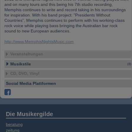
Daten zusammen, die Sie bereitgestellt haben
and on many tours and this being his 7th studio recording,
oder die sie im Rahmen Ihrer Nutzung der
Memphis continues to write and record taking in his surroundings
Dienste gesammelt haben.
for inspiration. With his band project: "Presidents Without
Countries”, Memphis continues to perform with his working-class
rock voice while playing bass bringing the Australian bar rock
sound to new European audiences.
http://www.MemphisNightsMusic.com
Veranstaltungen
Musikstile
(8)
CD, DVD, Vinyl
Social Media Plattformen
Die Musikergilde
beratung
zeitung