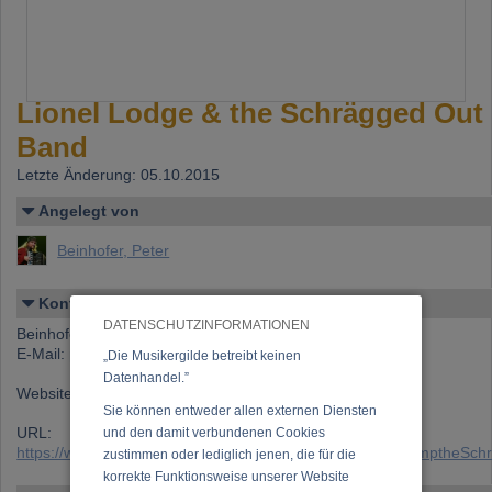
Lionel Lodge & the Schrägged Out
Band
Letzte Änderung: 05.10.2015
Angelegt von
Beinhofer, Peter
Kontakt
DATENSCHUTZINFORMATIONEN
Beinhofer, Peter
E-Mail:
peter.beinhofer@gmail.com
„Die Musikergilde betreibt keinen
Datenhandel.”
Website:
www.lionellodge.com
Sie können entweder allen externen Diensten
URL:
und den damit verbundenen Cookies
https://www.musikergilde.at/ensemble/LionelLodge_ampamptheSc
zustimmen oder lediglich jenen, die für die
korrekte Funktionsweise unserer Website