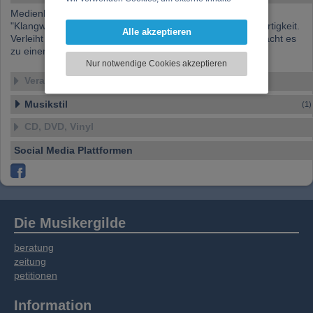
Medienkomposition
darzustellen, Ihre Anzeige zu personalisieren,
"Klangwunder macht Sie hörbar. Unterstreicht Ihre Einzigartigkeit.
Funktionen für soziale Medien anbieten zu
Alle akzeptieren
Verleiht Ihrem Projekt einen unverwechselbaren Klang. Macht es
können und die Zugriffe auf unsere Website
zu einem echten Unikat."
zu analysieren. Dabei werden ggf.
Nur notwendige Cookies akzeptieren
Informationen zu Ihrer Verwendung unserer
Veranstaltungen
Website an unsere Partner für externe Inhalte,
soziale Medien, Werbung und Analysen
Musikstil
(1)
weitergegeben. Unsere Partner führen diese
Informationen möglicherweise mit weiteren
CD, DVD, Vinyl
Daten zusammen, die Sie bereitgestellt haben
Social Media Plattformen
oder die sie im Rahmen Ihrer Nutzung der
Dienste gesammelt haben.
Die Musikergilde
beratung
zeitung
petitionen
Information