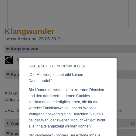
Klangwunder
Letzte Änderung: 26.03.2019
Angelegt von
Joy Brandstaetter
DATENSCHUTZINFORMATIONEN
Kontakt
„Die Musikergilde betreibt keinen
Datenhandel.”
Sie können entweder allen externen Diensten
E-Mail:
office@klangwunder.at
und den damit verbundenen Cookies
Website:
www.klangwunder.at
zustimmen oder lediglich jenen, die für die
korrekte Funktionsweise unserer Website
URL:
https://www.musikergilde.at/ensemble/Klangwunder.htm
zwingend notwendig sind. Beachten Sie, daß
bei der Wahl der zweiten Möglichkeit ggf. nicht
Weitere Ensembles
(2)
alle Inhalte angezeigt werden können.
Ensemble-Details
Wir verwenden Cookies, um externe Inhalte