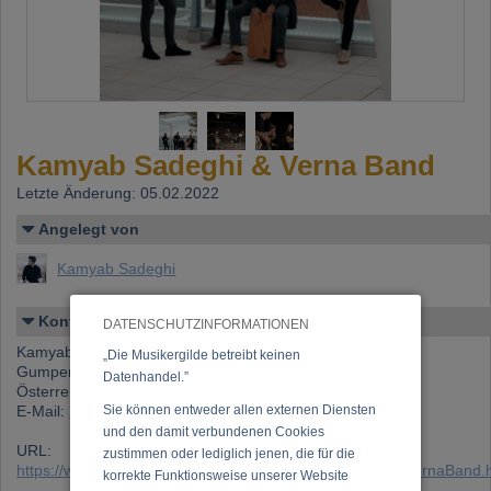
Kamyab Sadeghi & Verna Band
Letzte Änderung: 05.02.2022
Angelegt von
Kamyab Sadeghi
Kontakt
DATENSCHUTZINFORMATIONEN
Kamyab Sadeghi
„Die Musikergilde betreibt keinen
Gumpendorfer Str. 114 A, 1060 Wien
Datenhandel.”
Österreich
E-Mail:
sadeghikamyab@gmail.com
Sie können entweder allen externen Diensten
und den damit verbundenen Cookies
URL:
zustimmen oder lediglich jenen, die für die
https://www.musikergilde.at/ensemble/KamyabSadeghi_VernaBand.
korrekte Funktionsweise unserer Website