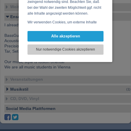
zwingend notwendig sind. Beachten Sie, daß
Weitere Ensembles
bei der Wahl der zweiten Möglichkeit ggf. nicht
alle Inhalte angezeigt werden können.
Ensemble-Details
Wir verwenden Cookies, um externe Inhalte
I already have a four piece band named Verna.
darzustellen, Ihre Anzeige zu personalisieren,
Funktionen für soziale Medien anbieten zu
BassGuitar
Alle akzeptieren
können und die Zugriffe auf unsere Website
Acoustic Guitar
Precision
zu analysieren. Dabei werden ggf.
Nur notwendige Cookies akzeptieren
Tar, Setar and Persian vocal
Informationen zu Ihrer Verwendung unserer
Website an unsere Partner für externe Inhalte,
Our music style is fusion oriental
soziale Medien, Werbung und Analysen
We are all music students in Vienna
weitergegeben. Unsere Partner führen diese
Informationen möglicherweise mit weiteren
Veranstaltungen
Daten zusammen, die Sie bereitgestellt haben
oder die sie im Rahmen Ihrer Nutzung der
Musikstil
(1)
Dienste gesammelt haben.
CD, DVD, Vinyl
Social Media Plattformen