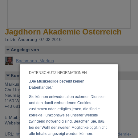
Jagdhorn Akademie Österreich
Letzte Änderung: 07.02.2010
Angelegt von
Bachmann, Markus
DATENSCHUTZINFORMATIONEN
Kontakt
„Die Musikergilde betreibt keinen
Markus Bachmann
Datenhandel.”
Chef Instruktor
Neumayrgasse4/2
Sie können entweder allen externen Diensten
1160 Wien
und den damit verbundenen Cookies
+43 681 10457012
zustimmen oder lediglich jenen, die für die
korrekte Funktionsweise unserer Website
E-Mail:
office@jagdhornakadmei.at
zwingend notwendig sind. Beachten Sie, daß
Website:
www.jagdhornakademie.at
bei der Wahl der zweiten Möglichkeit ggf. nicht
URL:
https://www.musikergilde.at/ensemble/Jagdhorn-Akademie-
alle Inhalte angezeigt werden können.