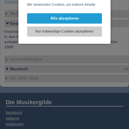
Oesterreich.htm
Wir verwenden Cookies, um externe Inhalte
darzustellen, Ihre Anzeige zu personalisieren,
Weitere Ensembles
Funktionen für soziale Medien anbieten zu
Alle akzeptieren
können und die Zugriffe auf unsere Website
Ensemble-Details
zu analysieren. Dabei werden ggf.
historische und heutige Jagdmusik
Nur notwendige Cookies akzeptieren
Informationen zu Ihrer Verwendung unserer
in den klassischen Stimmungen B und Es, von 4 Musikern
Website an unsere Partner für externe Inhalte,
aufwärts. Speziell für Konzerte oder Feste, im Original Kostüm
soziale Medien, Werbung und Analysen
1880
weitergegeben. Unsere Partner führen diese
Informationen möglicherweise mit weiteren
Veranstaltungen
Daten zusammen, die Sie bereitgestellt haben
oder die sie im Rahmen Ihrer Nutzung der
Musikstil
(1)
Dienste gesammelt haben.
CD, DVD, Vinyl
Die Musikergilde
beratung
zeitung
petitionen