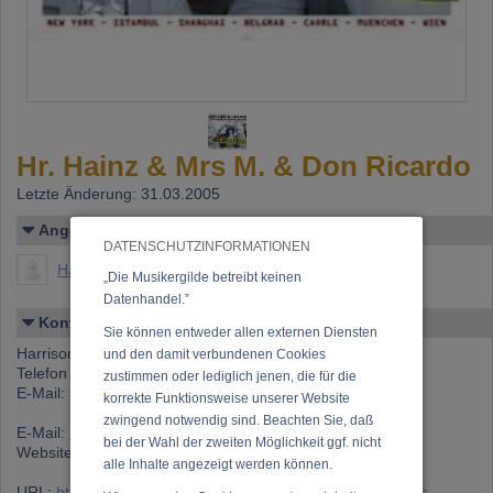
Hr. Hainz & Mrs M. & Don Ricardo
Letzte Änderung: 31.03.2005
Angelegt von
DATENSCHUTZINFORMATIONEN
Harrison, Marcus
„Die Musikergilde betreibt keinen
Datenhandel.”
Kontakt
Sie können entweder allen externen Diensten
Harrison, Marcus
und den damit verbundenen Cookies
Telefon 1: +43 (0)699 111 67 900
zustimmen oder lediglich jenen, die für die
E-Mail:
marcus.harrison@gmx.net
korrekte Funktionsweise unserer Website
zwingend notwendig sind. Beachten Sie, daß
E-Mail:
hrhainz_mrsm_donricardo@utanet
bei der Wahl der zweiten Möglichkeit ggf. nicht
Website:
www.musicomedy.net
alle Inhalte angezeigt werden können.
URL:
https://www.musikergilde.at/ensemble/Hr_-Hainz_Mrs-