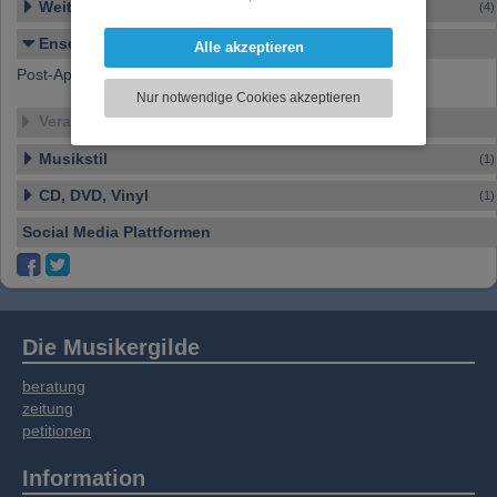
Weitere Ensembles
(4)
darzustellen, Ihre Anzeige zu personalisieren,
Funktionen für soziale Medien anbieten zu
Ensemble-Details
Alle akzeptieren
können und die Zugriffe auf unsere Website
Post-Apokalyptische Provinz Punk Band aus Fischl
zu analysieren. Dabei werden ggf.
Nur notwendige Cookies akzeptieren
Informationen zu Ihrer Verwendung unserer
Veranstaltungen
Website an unsere Partner für externe Inhalte,
soziale Medien, Werbung und Analysen
Musikstil
(1)
weitergegeben. Unsere Partner führen diese
CD, DVD, Vinyl
Informationen möglicherweise mit weiteren
(1)
Daten zusammen, die Sie bereitgestellt haben
Social Media Plattformen
oder die sie im Rahmen Ihrer Nutzung der
Dienste gesammelt haben.
Die Musikergilde
beratung
zeitung
petitionen
Information