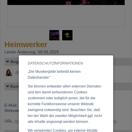
Heimwerker
Letzte Änderung: 09.06.2025
Angelegt von
DATENSCHUTZINFORMATIONEN
„Die Musikergilde betreibt keinen
Aki Streeter
Datenhandel.”
Kontakt
Sie können entweder allen externen Diensten
und den damit verbundenen Cookies
zustimmen oder lediglich jenen, die für die
korrekte Funktionsweise unserer Website
E-Mail:
heimwerkerband@gmail.com
zwingend notwendig sind. Beachten Sie, daß
Website:
https://instagram.com/heimwerkerband
bei der Wahl der zweiten Möglichkeit ggf. nicht
URL:
https://www.musikergilde.at/ensemble/Heimwerker.htm
alle Inhalte angezeigt werden können.
Wir verwenden Cookies, um externe Inhalte