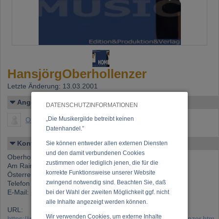
HansjörgOberhollenzer
Letzte Änderung: 13.03.2001
Angelegt von
DATENSCHUTZINFORMATIONEN
„Die Musikergilde betreibt keinen
Oberhollenzer, Hansjörg
Datenhandel.”
Kontakt
Sie können entweder allen externen Diensten
und den damit verbundenen Cookies
Oberhollenzer, Hansjörg
zustimmen oder lediglich jenen, die für die
Am Rain 255 G, 6135 Stans
korrekte Funktionsweise unserer Website
Österreich
zwingend notwendig sind. Beachten Sie, daß
Telefon 1: +43 (0)5242 657 69
E-Mail:
oberhollenzer@aon.at
bei der Wahl der zweiten Möglichkeit ggf. nicht
alle Inhalte angezeigt werden können.
URL:
Wir verwenden Cookies, um externe Inhalte
https://www.musikergilde.at/ensemble/HansjoergOberhollenzer.htm