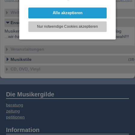
darzustellen, Ihre Anzeige zu personalisieren,
Funktionen für soziale Medien anbieten zu
Weitere Ensembles
Alle akzeptieren
können und die Zugriffe auf unsere Website
Ensemble-Details
zu analysieren. Dabei werden ggf.
Nur notwendige Cookies akzeptieren
Informationen zu Ihrer Verwendung unserer
Musiker
ArrangeurKomponistTexterProduzent
EditionVerlag
Website an unsere Partner für externe Inhalte,
...wir-haben-noch-
ca.200-unveröffentlichte-Titel
-zur-Auswahl!!!
soziale Medien, Werbung und Analysen
weitergegeben. Unsere Partner führen diese
Veranstaltungen
Informationen möglicherweise mit weiteren
Daten zusammen, die Sie bereitgestellt haben
Musikstile
(18)
oder die sie im Rahmen Ihrer Nutzung der
CD, DVD, Vinyl
Dienste gesammelt haben.
Die Musikergilde
beratung
zeitung
petitionen
Information