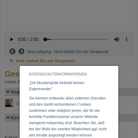
Now playing:
Und siehst Du ein Gespenst
Und siehst Du ein Gespenst
Gespenstercombo
DATENSCHUTZINFORMATIONEN
Letzte Änderung: 27.02.2015
„Die Musikergilde betreibt keinen
Datenhandel.”
Angelegt von
Sie können entweder allen externen Diensten
Sleepy Jay
und den damit verbundenen Cookies
zustimmen oder lediglich jenen, die für die
korrekte Funktionsweise unserer Website
Kontakt
zwingend notwendig sind. Beachten Sie, daß
bei der Wahl der zweiten Möglichkeit ggf. nicht
alle Inhalte angezeigt werden können.
E-Mail:
sleepy@posteo.de