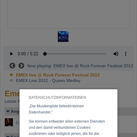
Now playing:
EMEX live @ Rock Forever Festival 2012
EMEX live @ Rock Forever Festival 2012
EMEX Live 2022 - Queen Medley
Emex
DATENSCHUTZINFORMATIONEN
Letzte Änderung: 23.04.2016
„Die Musikergilde betreibt keinen
Angelegt von
Datenhandel.”
Sie können entweder allen externen Diensten
Karmann, Helmut (Mag. Helmut Karmann)
und den damit verbundenen Cookies
zustimmen oder lediglich jenen, die für die