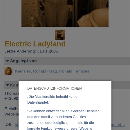
Electric Ladyland
Letzte Änderung: 31.01.2005
Angelegt von
Kemsies, Ronald (Mag. Ronald Kemsies)
Kontakt
DATENSCHUTZINFORMATIONEN
Thomas Zalud
„Die Musikergilde betreibt keinen
+4369910728011
Datenhandel.”
E-Mail:
office@electricladyland.at
Sie können entweder allen externen Diensten
Website:
www.electricladyland.at
und den damit verbundenen Cookies
zustimmen oder lediglich jenen, die für die
URL:
https://www.musikergilde.at/ensemble/Electric-Ladyland.htm
korrekte Funktionsweise unserer Website