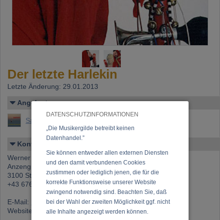
Der letzte Harlekin
Letzte Änderung: 29.01.2013
Angelegt von
DATENSCHUTZINFORMATIONEN
Sandhacker, WeF (Werner Franz Sandhacker)
„Die Musikergilde betreibt keinen
Datenhandel.”
Kontakt
Sie können entweder allen externen Diensten
Werner Sandhacker
und den damit verbundenen Cookies
Anzengruberstraße 40
zustimmen oder lediglich jenen, die für die
3100 St.Pölten
korrekte Funktionsweise unserer Website
+43 676 3032 389
zwingend notwendig sind. Beachten Sie, daß
E-Mail:
harlekin@cybernet.at
bei der Wahl der zweiten Möglichkeit ggf. nicht
Website:
www.unet.at/harlekin
alle Inhalte angezeigt werden können.