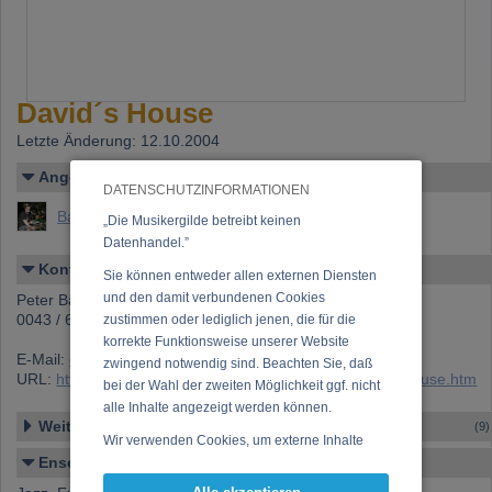
David´s House
Letzte Änderung: 12.10.2004
Angelegt von
DATENSCHUTZINFORMATIONEN
Bachmayer, Peter
„Die Musikergilde betreibt keinen
Datenhandel.”
Kontakt
Sie können entweder allen externen Diensten
und den damit verbundenen Cookies
Peter Bachmayer
0043 / 650 / 54 17 888
zustimmen oder lediglich jenen, die für die
korrekte Funktionsweise unserer Website
E-Mail:
office@peterbachmayer.com
zwingend notwendig sind. Beachten Sie, daß
URL:
https://www.musikergilde.at/ensemble/David666s-House.htm
bei der Wahl der zweiten Möglichkeit ggf. nicht
alle Inhalte angezeigt werden können.
Weitere Ensembles
(9)
Wir verwenden Cookies, um externe Inhalte
Ensemble-Details
darzustellen, Ihre Anzeige zu personalisieren,
Funktionen für soziale Medien anbieten zu