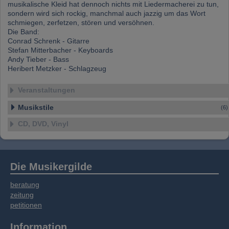
musikalische Kleid hat dennoch nichts mit Liedermacherei zu tun,
Dienste gesammelt haben.
sondern wird sich rockig, manchmal auch jazzig um das Wort
schmiegen, zerfetzen, stören und versöhnen.
Die Band:
Conrad Schrenk - Gitarre
Stefan Mitterbacher - Keyboards
Andy Tieber - Bass
Heribert Metzker - Schlagzeug
Veranstaltungen
Musikstile
(6)
CD, DVD, Vinyl
Die Musikergilde
beratung
zeitung
petitionen
Information