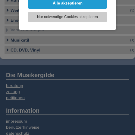
Kontakt
Funktionen für soziale Medien anbieten zu
Alle akzeptieren
können und die Zugriffe auf unsere Website
Weitere Ensembles
(3)
zu analysieren. Dabei werden ggf.
Nur notwendige Cookies akzeptieren
Informationen zu Ihrer Verwendung unserer
Ensemble-Details
Website an unsere Partner für externe Inhalte,
Veranstaltungen
soziale Medien, Werbung und Analysen
weitergegeben. Unsere Partner führen diese
Musikstil
(1)
Informationen möglicherweise mit weiteren
Daten zusammen, die Sie bereitgestellt haben
CD, DVD, Vinyl
(1)
oder die sie im Rahmen Ihrer Nutzung der
Dienste gesammelt haben.
Die Musikergilde
beratung
zeitung
petitionen
Information
impressum
benutzerhinweise
datenschutz