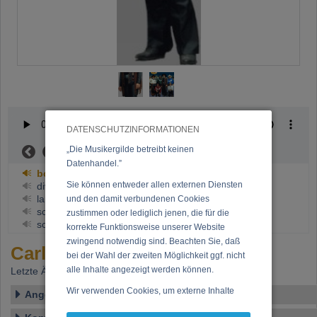
DATENSCHUTZINFORMATIONEN
„Die Musikergilde betreibt keinen
Now playing:
boogie+swing_soli.mp3
Datenhandel.”
boogie+swing_soli.mp3
Sie können entweder allen externen Diensten
diverse_soli.mp3
langsame_soli.mp3
und den damit verbundenen Cookies
schnelle_soli.mp3
zustimmen oder lediglich jenen, die für die
schwebende_soli.mp3
korrekte Funktionsweise unserer Website
zwingend notwendig sind. Beachten Sie, daß
Carl Kaye
bei der Wahl der zweiten Möglichkeit ggf. nicht
alle Inhalte angezeigt werden können.
Letzte Änderung: 13.10.2000
Wir verwenden Cookies, um externe Inhalte
Angelegt von
darzustellen, Ihre Anzeige zu personalisieren,