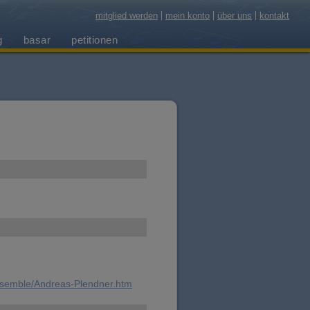
mitglied werden
mein konto
über uns
kontakt
g
basar
petitionen
ensemble/Andreas-Plendner.htm