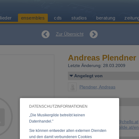
lieder
ensembles
cds
studios
beratung
zeitun
Zur Übersicht
Andreas Plendner
Letzte Änderung: 28.03.2009
Angelegt von
Plendner, Andreas
Kontakt
DATENSCHUTZINFORMATIONEN
„Die Musikergilde betreibt keinen
Datenhandel.”
E-Mail:
andreas.plendner@chello.at
URL:
https://www.musikergilde.at/
Sie können entweder allen externen Diensten
und den damit verbundenen Cookies