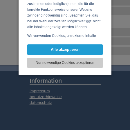
Weitere Ensembles
zustimmen oder lediglich jenen, die für die
korrekte Funktionsweise unserer Website
Ensemble-Details
zwingend notwendig sind. Beachten Sie, daß
bei der Wahl der zweiten Möglichkeit ggf. nicht
alle Inhalte angezeigt werden können.
Veranstaltungen
Wir verwenden Cookies, um externe Inhalte
Musikstil
darzustellen, Ihre Anzeige zu personalisieren,
Funktionen für soziale Medien anbieten zu
Alle akzeptieren
CD, DVD, Vinyl
können und die Zugriffe auf unsere Website
zu analysieren. Dabei werden ggf.
Nur notwendige Cookies akzeptieren
Informationen zu Ihrer Verwendung unserer
Website an unsere Partner für externe Inhalte,
soziale Medien, Werbung und Analysen
Information
weitergegeben. Unsere Partner führen diese
Informationen möglicherweise mit weiteren
impressum
Daten zusammen, die Sie bereitgestellt haben
benutzerhinweise
oder die sie im Rahmen Ihrer Nutzung der
datenschutz
Dienste gesammelt haben.