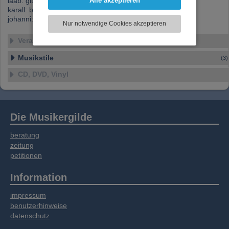
laab: git., voc.
Alle akzeptieren
können und die Zugriffe auf unsere Website
karall: bass, voc.
zu analysieren. Dabei werden ggf.
johanni: trommel
Nur notwendige Cookies akzeptieren
Informationen zu Ihrer Verwendung unserer
Website an unsere Partner für externe Inhalte,
Veranstaltungen
soziale Medien, Werbung und Analysen
Musikstile
weitergegeben. Unsere Partner führen diese
(3)
Informationen möglicherweise mit weiteren
CD, DVD, Vinyl
Daten zusammen, die Sie bereitgestellt haben
oder die sie im Rahmen Ihrer Nutzung der
Dienste gesammelt haben.
Die Musikergilde
beratung
zeitung
petitionen
Information
impressum
benutzerhinweise
datenschutz