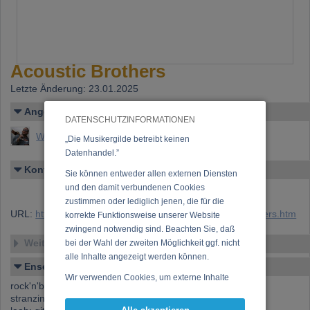
Acoustic Brothers
Letzte Änderung: 23.01.2025
Angelegt von
DATENSCHUTZINFORMATIONEN
Wolfgang Laab
„Die Musikergilde betreibt keinen
Datenhandel.”
Kontakt
Sie können entweder allen externen Diensten
und den damit verbundenen Cookies
zustimmen oder lediglich jenen, die für die
URL:
https://www.musikergilde.at/ensemble/AcousticBrothers.htm
korrekte Funktionsweise unserer Website
zwingend notwendig sind. Beachten Sie, daß
Weitere Ensembles
bei der Wahl der zweiten Möglichkeit ggf. nicht
alle Inhalte angezeigt werden können.
Ensemble-Details
Wir verwenden Cookies, um externe Inhalte
rock'n'bock'n'blues 'em all
darzustellen, Ihre Anzeige zu personalisieren,
stranzinger: git., voc.
Funktionen für soziale Medien anbieten zu