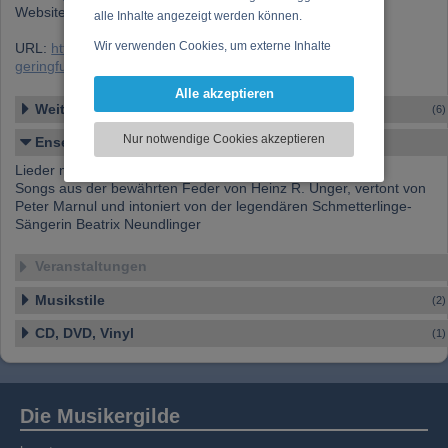
Website:
www.9dlinger.at
alle Inhalte angezeigt werden können.
Wir verwenden Cookies, um externe Inhalte
URL:
https://www.musikergilde.at/ensemble/9dlinger_die-
geringfuegig-Beschaeftigten.htm
darzustellen, Ihre Anzeige zu personalisieren,
Funktionen für soziale Medien anbieten zu
Alle akzeptieren
können und die Zugriffe auf unsere Website
Weitere Ensembles
(6)
zu analysieren. Dabei werden ggf.
Nur notwendige Cookies akzeptieren
Ensemble-Details
Informationen zu Ihrer Verwendung unserer
Website an unsere Partner für externe Inhalte,
Lieder mit Rückgrat
soziale Medien, Werbung und Analysen
Songs aus der bewährten Feder von Heinz R. Unger, vertont von
Peter Marnul und intoniert von der legendären Schmetterlinge-
weitergegeben. Unsere Partner führen diese
Sängerin Beatrix Neundlinger
Informationen möglicherweise mit weiteren
Daten zusammen, die Sie bereitgestellt haben
Veranstaltungen
oder die sie im Rahmen Ihrer Nutzung der
Dienste gesammelt haben.
Musikstile
(2)
CD, DVD, Vinyl
(1)
Die Musikergilde