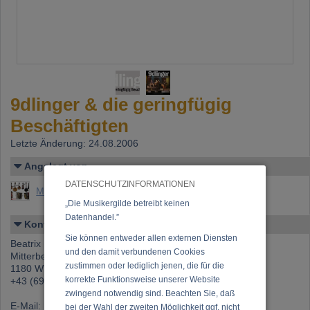
9dlinger & die geringfügig
Beschäftigten
Letzte Änderung: 24.08.2006
Angelegt von
DATENSCHUTZINFORMATIONEN
Marnul, Peter
„Die Musikergilde betreibt keinen
Datenhandel.”
Kontakt
Sie können entweder allen externen Diensten
Beatrix Neundlinger
und den damit verbundenen Cookies
Mitterberggasse 11
zustimmen oder lediglich jenen, die für die
1180 Wien
korrekte Funktionsweise unserer Website
+43 (699) 12123524
zwingend notwendig sind. Beachten Sie, daß
E-Mail:
b.neundlinger@gmx.at
bei der Wahl der zweiten Möglichkeit ggf. nicht