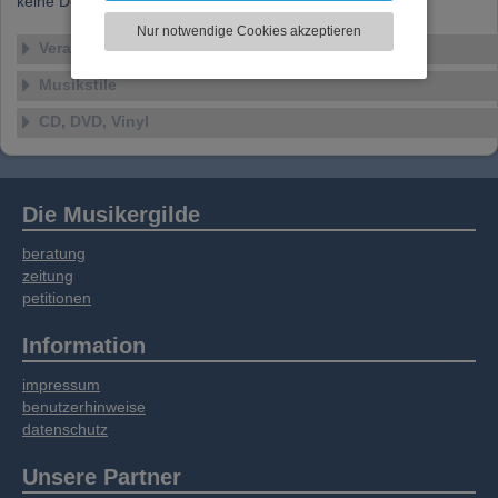
keine Details verfügbar
zu analysieren. Dabei werden ggf.
Nur notwendige Cookies akzeptieren
Informationen zu Ihrer Verwendung unserer
Veranstaltungen
Website an unsere Partner für externe Inhalte,
Musikstile
soziale Medien, Werbung und Analysen
weitergegeben. Unsere Partner führen diese
CD, DVD, Vinyl
Informationen möglicherweise mit weiteren
Daten zusammen, die Sie bereitgestellt haben
oder die sie im Rahmen Ihrer Nutzung der
Dienste gesammelt haben.
Die Musikergilde
beratung
zeitung
petitionen
Information
impressum
benutzerhinweise
datenschutz
Unsere Partner