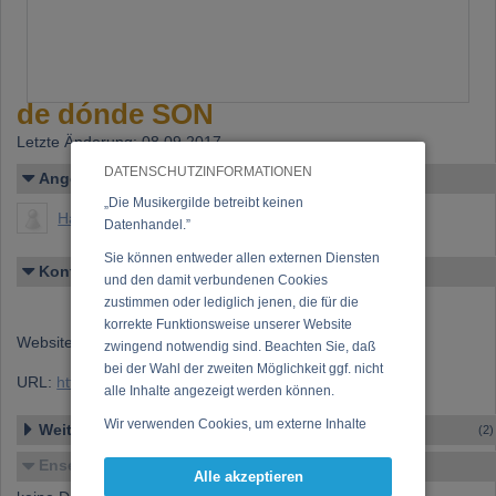
de dónde SON
Letzte Änderung: 08.09.2017
DATENSCHUTZINFORMATIONEN
Angelegt von
„Die Musikergilde betreibt keinen
Hackner, Kurt
Datenhandel.”
Sie können entweder allen externen Diensten
Kontakt
und den damit verbundenen Cookies
zustimmen oder lediglich jenen, die für die
korrekte Funktionsweise unserer Website
Website:
http://www.dedondeson.at
zwingend notwendig sind. Beachten Sie, daß
bei der Wahl der zweiten Möglichkeit ggf. nicht
URL:
https://www.musikergilde.at/ensemble/3761.htm
alle Inhalte angezeigt werden können.
Wir verwenden Cookies, um externe Inhalte
Weitere Ensembles
(2)
darzustellen, Ihre Anzeige zu personalisieren,
Ensemble-Details
Funktionen für soziale Medien anbieten zu
Alle akzeptieren
können und die Zugriffe auf unsere Website