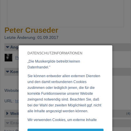
Peter Cruseder
Letzte Änderung: 01.09.2017
Angelegt von
DATENSCHUTZINFORMATIONEN
Peter Cruseder (Peter Kreuzer)
„Die Musikergilde betreibt keinen
Datenhandel.”
Kontakt
Sie können entweder allen externen Diensten
und den damit verbundenen Cookies
zustimmen oder lediglich jenen, die für die
Website:
https://www.cruseder.com/
korrekte Funktionsweise unserer Website
zwingend notwendig sind. Beachten Sie, daß
URL:
https://www.musikergilde.at/ensemble/3755.htm
bei der Wahl der zweiten Möglichkeit ggf. nicht
alle Inhalte angezeigt werden können.
Weitere Ensembles
(4)
Wir verwenden Cookies, um externe Inhalte
Ensemble-Details
darzustellen, Ihre Anzeige zu personalisieren,