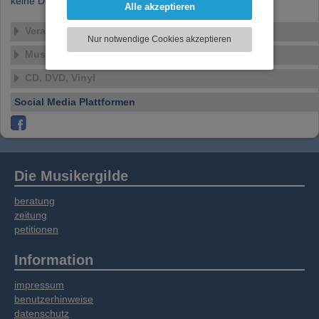
keine Details verfügbar
Funktionen für soziale Medien anbieten zu
Alle akzeptieren
können und die Zugriffe auf unsere Website
Veranstaltungen
zu analysieren. Dabei werden ggf.
Nur notwendige Cookies akzeptieren
Informationen zu Ihrer Verwendung unserer
Musikstile
Website an unsere Partner für externe Inhalte,
soziale Medien, Werbung und Analysen
CD, DVD, Vinyl
weitergegeben. Unsere Partner führen diese
Social Media Plattformen
Informationen möglicherweise mit weiteren
Daten zusammen, die Sie bereitgestellt haben
oder die sie im Rahmen Ihrer Nutzung der
Dienste gesammelt haben.
Die Musikergilde
beratung
zeitung
petitionen
Information
impressum
benutzerhinweise
datenschutz