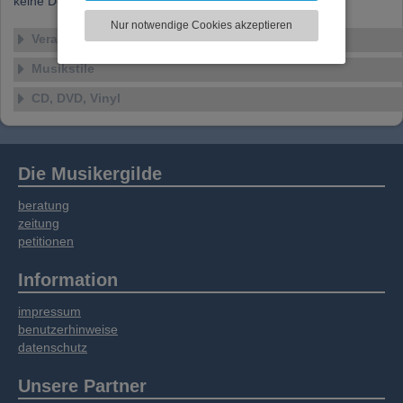
keine Details verfügbar
zu analysieren. Dabei werden ggf.
Nur notwendige Cookies akzeptieren
Informationen zu Ihrer Verwendung unserer
Veranstaltungen
Website an unsere Partner für externe Inhalte,
Musikstile
soziale Medien, Werbung und Analysen
weitergegeben. Unsere Partner führen diese
CD, DVD, Vinyl
Informationen möglicherweise mit weiteren
Daten zusammen, die Sie bereitgestellt haben
oder die sie im Rahmen Ihrer Nutzung der
Dienste gesammelt haben.
Die Musikergilde
beratung
zeitung
petitionen
Information
impressum
benutzerhinweise
datenschutz
Unsere Partner