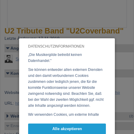
U2 Tribute Band "U2Coverband"
Letzte Änderung: 17.11.2019
DATENSCHUTZINFORMATIONEN
Angelegt von
„Die Musikergilde betreibt keinen
Schützenhofer, Andreas
Datenhandel.”
Sie können entweder allen externen Diensten
Kontakt
und den damit verbundenen Cookies
zustimmen oder lediglich jenen, die für die
korrekte Funktionsweise unserer Website
Website:
http://www.u2tour.de/tributebands/u2coverband.php
zwingend notwendig sind. Beachten Sie, daß
bei der Wahl der zweiten Möglichkeit ggf. nicht
URL:
https://www.musikergilde.at/ensemble/3750.htm
alle Inhalte angezeigt werden können.
Wir verwenden Cookies, um externe Inhalte
Weitere Ensembles
(2)
darzustellen, Ihre Anzeige zu personalisieren,
Ensemble-Details
Funktionen für soziale Medien anbieten zu
Alle akzeptieren
können und die Zugriffe auf unsere Website