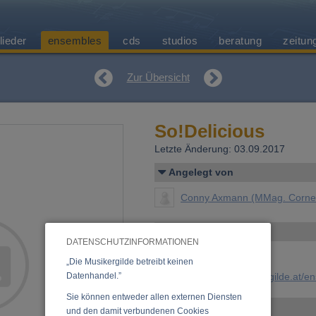
lieder
ensembles
cds
studios
beratung
zeitun
Zur Übersicht
So!Delicious
Letzte Änderung: 03.09.2017
Angelegt von
Conny Axmann (MMag. Corne
Kontakt
DATENSCHUTZINFORMATIONEN
„Die Musikergilde betreibt keinen
Datenhandel.”
URL:
https://www.musikergilde.at/
Sie können entweder allen externen Diensten
Weitere Ensembles
und den damit verbundenen Cookies