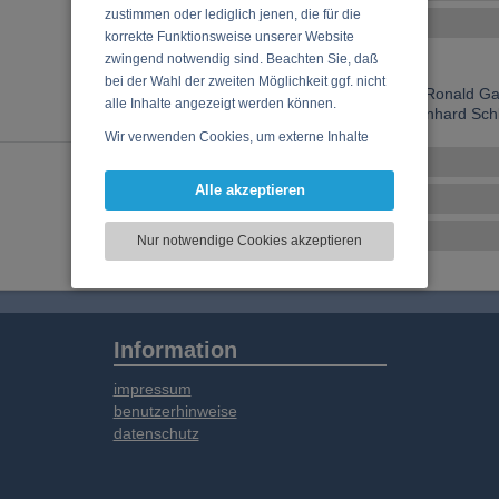
zustimmen oder lediglich jenen, die für die
Ensemble-Details
korrekte Funktionsweise unserer Website
Jazz, Soul, Funk, RnB
zwingend notwendig sind. Beachten Sie, daß
bei der Wahl der zweiten Möglichkeit ggf. nicht
Connie Axmann (vocals), Ronald Ga
alle Inhalte angezeigt werden können.
Zehetgruber (drums), Bernhard Schli
Wir verwenden Cookies, um externe Inhalte
darzustellen, Ihre Anzeige zu personalisieren,
Veranstaltungen
Funktionen für soziale Medien anbieten zu
Alle akzeptieren
Musikstile
können und die Zugriffe auf unsere Website
zu analysieren. Dabei werden ggf.
CD, DVD, Vinyl
Nur notwendige Cookies akzeptieren
Informationen zu Ihrer Verwendung unserer
Website an unsere Partner für externe Inhalte,
soziale Medien, Werbung und Analysen
weitergegeben. Unsere Partner führen diese
Informationen möglicherweise mit weiteren
Information
Daten zusammen, die Sie bereitgestellt haben
oder die sie im Rahmen Ihrer Nutzung der
impressum
Dienste gesammelt haben.
benutzerhinweise
datenschutz