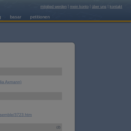
mitglied werden
mein konto
über uns
kontakt
g
basar
petitionen
lia Axmann)
ensemble/3723.htm
(2)