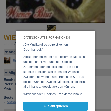
WIENER BLUT
DATENSCHUTZINFORMATIONEN
Letzte Änderung: 19.10.1999
„Die Musikergilde betreibt keinen
Datenhandel.”
Angelegt von
Sie können entweder allen externen Diensten
Buchmann, Erich
und den damit verbundenen Cookies
zustimmen oder lediglich jenen, die für die
korrekte Funktionsweise unserer Website
Allgemeines
zwingend notwendig sind. Beachten Sie, daß
Erscheinen bei:
Knöbl Records
bei der Wahl der zweiten Möglichkeit ggf. nicht
Preis:
13,00 €
alle Inhalte angezeigt werden können.
Preis inkl. 20% USt., exkl. Versandspesen (Postgebühren)
Wir verwenden Cookies, um externe Inhalte
Bestellnummer:
192476
darzustellen, Ihre Anzeige zu personalisieren,
»
Anfrage zu dieser CD
Funktionen für soziale Medien anbieten zu
Alle akzeptieren
können und die Zugriffe auf unsere Website