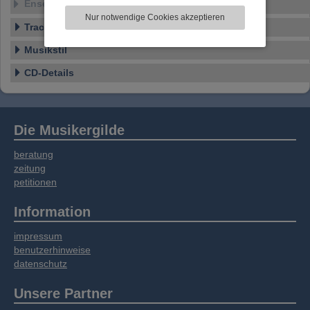
Ensemble
zu analysieren. Dabei werden ggf.
Nur notwendige Cookies akzeptieren
Informationen zu Ihrer Verwendung unserer
Tracklist
Website an unsere Partner für externe Inhalte,
Musikstil
soziale Medien, Werbung und Analysen
weitergegeben. Unsere Partner führen diese
CD-Details
Informationen möglicherweise mit weiteren
Daten zusammen, die Sie bereitgestellt haben
oder die sie im Rahmen Ihrer Nutzung der
Dienste gesammelt haben.
Die Musikergilde
beratung
zeitung
petitionen
Information
impressum
benutzerhinweise
datenschutz
Unsere Partner