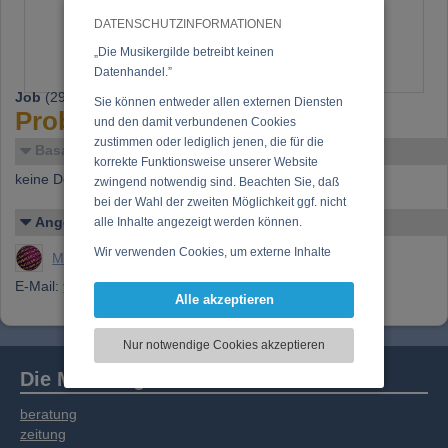
DATENSCHUTZINFORMATIONEN
„Die Musikergilde betreibt keinen
Datenhandel.”
Job
(29.10.2009):
Sie können entweder allen externen Diensten
Probespielseminar für Viola
und den damit verbundenen Cookies
zustimmen oder lediglich jenen, die für die
Basar-Details
korrekte Funktionsweise unserer Website
keine Details verfügbar
zwingend notwendig sind. Beachten Sie, daß
bei der Wahl der zweiten Möglichkeit ggf. nicht
Angelegt von
alle Inhalte angezeigt werden können.
Wir verwenden Cookies, um externe Inhalte
Musikergilde Redaktion
darzustellen, Ihre Anzeige zu personalisieren,
E-Mail:
vipcc@oestig.at
Funktionen für soziale Medien anbieten zu
Alle akzeptieren
können und die Zugriffe auf unsere Website
zu analysieren. Dabei werden ggf.
Nur notwendige Cookies akzeptieren
Informationen zu Ihrer Verwendung unserer
Website an unsere Partner für externe Inhalte,
Die Musikergilde
soziale Medien, Werbung und Analysen
weitergegeben. Unsere Partner führen diese
beratung
Informationen möglicherweise mit weiteren
zeitung