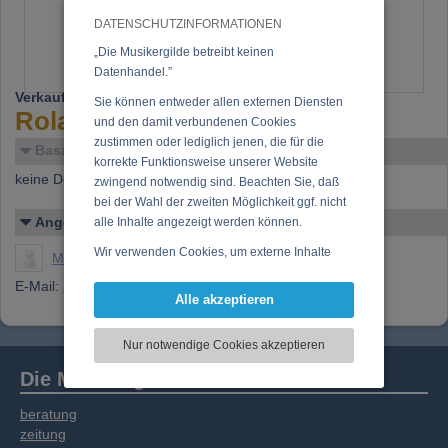
DATENSCHUTZINFORMATIONEN
„Die Musikergilde betreibt keinen
Datenhandel.”
Verkaufe
(28.05.2004):
Sie können entweder allen externen Diensten
Roland GR33 Guitar Synth
und den damit verbundenen Cookies
zustimmen oder lediglich jenen, die für die
Basar-Details
korrekte Funktionsweise unserer Website
keine Details verfügbar
zwingend notwendig sind. Beachten Sie, daß
bei der Wahl der zweiten Möglichkeit ggf. nicht
Angelegt von
alle Inhalte angezeigt werden können.
Wir verwenden Cookies, um externe Inhalte
Müller, Andre
darzustellen, Ihre Anzeige zu personalisieren,
E-Mail:
andremu@andremu.com
Funktionen für soziale Medien anbieten zu
Alle akzeptieren
können und die Zugriffe auf unsere Website
zu analysieren. Dabei werden ggf.
Nur notwendige Cookies akzeptieren
Informationen zu Ihrer Verwendung unserer
Website an unsere Partner für externe Inhalte,
Die Musikergilde
soziale Medien, Werbung und Analysen
weitergegeben. Unsere Partner führen diese
beratung
Informationen möglicherweise mit weiteren
zeitung