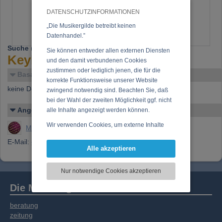
DATENSCHUTZINFORMATIONEN
„Die Musikergilde betreibt keinen
Datenhandel.”
Suche
(09.06.2005):
Sie können entweder allen externen Diensten
Keyboarder für 23. Juni 05
und den damit verbundenen Cookies
zustimmen oder lediglich jenen, die für die
Basar-Details
korrekte Funktionsweise unserer Website
keine Details verfügbar
zwingend notwendig sind. Beachten Sie, daß
bei der Wahl der zweiten Möglichkeit ggf. nicht
Angelegt von
alle Inhalte angezeigt werden können.
Wir verwenden Cookies, um externe Inhalte
Musikergilde Redaktion
darzustellen, Ihre Anzeige zu personalisieren,
E-Mail:
oneway@chello.at
Funktionen für soziale Medien anbieten zu
Alle akzeptieren
können und die Zugriffe auf unsere Website
zu analysieren. Dabei werden ggf.
Nur notwendige Cookies akzeptieren
Informationen zu Ihrer Verwendung unserer
Website an unsere Partner für externe Inhalte,
Die Musikergilde
soziale Medien, Werbung und Analysen
weitergegeben. Unsere Partner führen diese
beratung
Informationen möglicherweise mit weiteren
zeitung