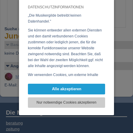
DATENSCHUTZINFORMATIONEN
„Die Musikergilde betreibt keinen
Datenhandel.”
Suche
(29.08.2005):
Sie können entweder allen externen Diensten
Jungen frechen Bassist
und den damit verbundenen Cookies
zustimmen oder lediglich jenen, die für die
Basar-Details
korrekte Funktionsweise unserer Website
keine Details verfügbar
zwingend notwendig sind. Beachten Sie, daß
bei der Wahl der zweiten Möglichkeit ggf. nicht
Angelegt von
alle Inhalte angezeigt werden können.
Wir verwenden Cookies, um externe Inhalte
Musikergilde Redaktion
darzustellen, Ihre Anzeige zu personalisieren,
E-Mail:
gilina@sms.at
Funktionen für soziale Medien anbieten zu
Alle akzeptieren
können und die Zugriffe auf unsere Website
zu analysieren. Dabei werden ggf.
Nur notwendige Cookies akzeptieren
Informationen zu Ihrer Verwendung unserer
Website an unsere Partner für externe Inhalte,
Die Musikergilde
soziale Medien, Werbung und Analysen
weitergegeben. Unsere Partner führen diese
beratung
Informationen möglicherweise mit weiteren
zeitung