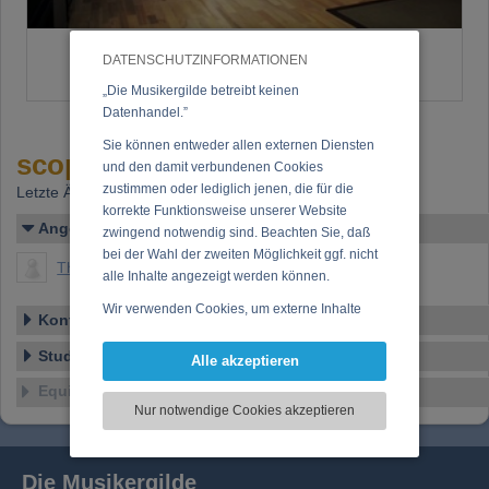
DATENSCHUTZINFORMATIONEN
„Die Musikergilde betreibt keinen
Datenhandel.”
Sie können entweder allen externen Diensten
scopeaudio
und den damit verbundenen Cookies
zustimmen oder lediglich jenen, die für die
Letzte Änderung: 14.09.2016
korrekte Funktionsweise unserer Website
Angelegt von
zwingend notwendig sind. Beachten Sie, daß
bei der Wahl der zweiten Möglichkeit ggf. nicht
Thomas Aichinger (DI Thomas Aichinger)
alle Inhalte angezeigt werden können.
Wir verwenden Cookies, um externe Inhalte
Kontakt/Anschrift
darzustellen, Ihre Anzeige zu personalisieren,
Funktionen für soziale Medien anbieten zu
Studio-Details
Alle akzeptieren
können und die Zugriffe auf unsere Website
Equipment
zu analysieren. Dabei werden ggf.
Nur notwendige Cookies akzeptieren
Informationen zu Ihrer Verwendung unserer
Website an unsere Partner für externe Inhalte,
soziale Medien, Werbung und Analysen
Die Musikergilde
weitergegeben. Unsere Partner führen diese