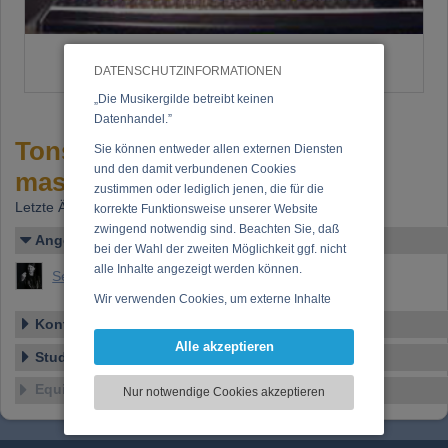
DATENSCHUTZINFORMATIONEN
„Die Musikergilde betreibt keinen
Datenhandel.”
Tonstudio SEEMANN
Sie können entweder allen externen Diensten
und den damit verbundenen Cookies
mastersound
zustimmen oder lediglich jenen, die für die
Letzte Änderung: 11.03.2004
korrekte Funktionsweise unserer Website
zwingend notwendig sind. Beachten Sie, daß
Angelegt von
bei der Wahl der zweiten Möglichkeit ggf. nicht
alle Inhalte angezeigt werden können.
Seemann, Walter (Ing. Walter Seemann)
Wir verwenden Cookies, um externe Inhalte
darzustellen, Ihre Anzeige zu personalisieren,
Kontakt/Anschrift
Funktionen für soziale Medien anbieten zu
Alle akzeptieren
Studio-Details
können und die Zugriffe auf unsere Website
zu analysieren. Dabei werden ggf.
Equipment
Nur notwendige Cookies akzeptieren
Informationen zu Ihrer Verwendung unserer
Website an unsere Partner für externe Inhalte,
soziale Medien, Werbung und Analysen