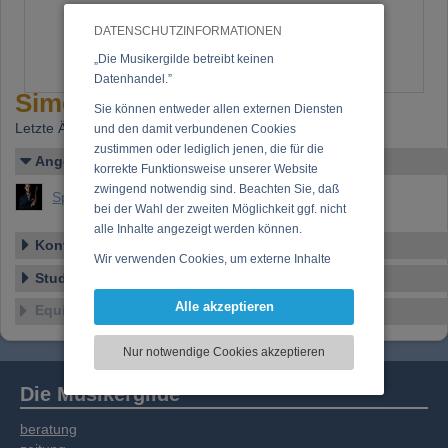
DATENSCHUTZINFORMATIONEN
„Die Musikergilde betreibt keinen
Datenhandel.”
Simon's Home Studio
Sie können entweder allen externen Diensten
Letzte Änderung: 22.05.2020
und den damit verbundenen Cookies
zustimmen oder lediglich jenen, die für die
Angelegt von
korrekte Funktionsweise unserer Website
zwingend notwendig sind. Beachten Sie, daß
Springer, Simon (MA Simon Springer)
bei der Wahl der zweiten Möglichkeit ggf. nicht
alle Inhalte angezeigt werden können.
Kontakt/Anschrift
Wir verwenden Cookies, um externe Inhalte
Studio-Details
darzustellen, Ihre Anzeige zu personalisieren,
Funktionen für soziale Medien anbieten zu
Alle akzeptieren
Equipment
können und die Zugriffe auf unsere Website
zu analysieren. Dabei werden ggf.
Nur notwendige Cookies akzeptieren
Informationen zu Ihrer Verwendung unserer
Website an unsere Partner für externe Inhalte,
Die Musikergilde
soziale Medien, Werbung und Analysen
weitergegeben. Unsere Partner führen diese
beratung
Informationen möglicherweise mit weiteren