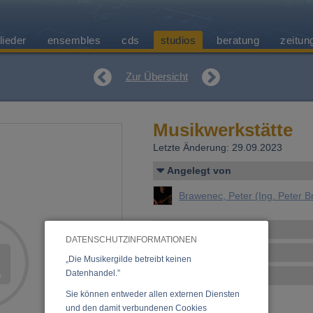
lieder
ensembles
cds
studios
beratung
zeitun
Zur Übersicht
Musikwerkstätte
Letzte Änderung: 29.09.2023
Angelegt von
Brawenec, Peter (Ing. Peter 
Kontakt/Anschrift
DATENSCHUTZINFORMATIONEN
Studio-Details
„Die Musikergilde betreibt keinen
Datenhandel.”
Equipment
Sie können entweder allen externen Diensten
und den damit verbundenen Cookies