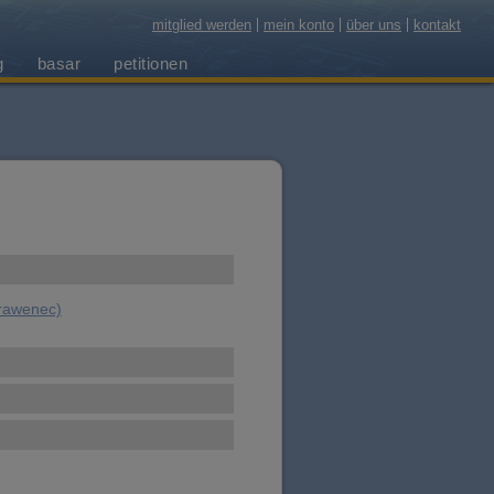
mitglied werden
mein konto
über uns
kontakt
g
basar
petitionen
Brawenec)