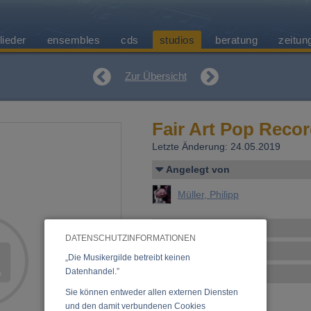
lieder
ensembles
cds
studios
beratung
zeitun
Zur Übersicht
Fair Art Pop Reco
Letzte Änderung: 24.05.2019
Angelegt von
Müller, Philipp
Kontakt/Anschrift
DATENSCHUTZINFORMATIONEN
Studio-Details
„Die Musikergilde betreibt keinen
Datenhandel.”
Equipment
Sie können entweder allen externen Diensten
und den damit verbundenen Cookies