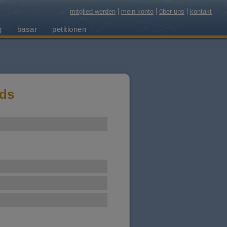
mitglied werden
mein konto
über uns
kontakt
g
basar
petitionen
rds