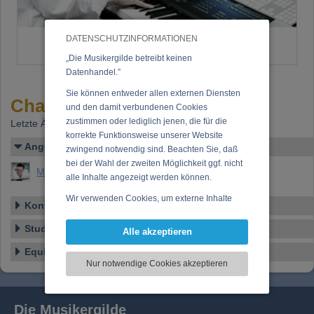
DATENSCHUTZINFORMATIONEN
„Die Musikergilde betreibt keinen
Datenhandel.”
Sie können entweder allen externen Diensten
Charlie McLight
und den damit verbundenen Cookies
zustimmen oder lediglich jenen, die für die
Letzte Änderung: 15.05.2013
korrekte Funktionsweise unserer Website
Angelegt von
zwingend notwendig sind. Beachten Sie, daß
bei der Wahl der zweiten Möglichkeit ggf. nicht
McLight, Charlie
alle Inhalte angezeigt werden können.
Wir verwenden Cookies, um externe Inhalte
Kontakt/Anschrift
darzustellen, Ihre Anzeige zu personalisieren,
Funktionen für soziale Medien anbieten zu
Studio-Details
Alle akzeptieren
können und die Zugriffe auf unsere Website
Equipment
zu analysieren. Dabei werden ggf.
Nur notwendige Cookies akzeptieren
Informationen zu Ihrer Verwendung unserer
Website an unsere Partner für externe Inhalte,
soziale Medien, Werbung und Analysen
Die Musikergilde
weitergegeben. Unsere Partner führen diese