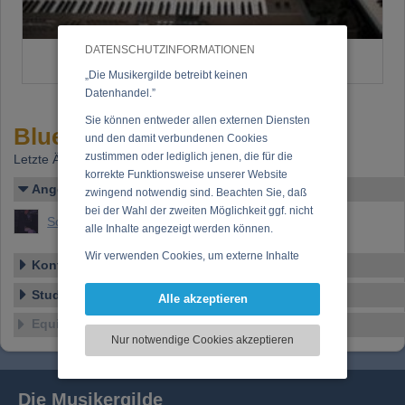
DATENSCHUTZINFORMATIONEN
„Die Musikergilde betreibt keinen
Datenhandel.”
Sie können entweder allen externen Diensten
Blue Funk Studio
und den damit verbundenen Cookies
zustimmen oder lediglich jenen, die für die
Letzte Änderung: 05.01.2006
korrekte Funktionsweise unserer Website
Angelegt von
zwingend notwendig sind. Beachten Sie, daß
bei der Wahl der zweiten Möglichkeit ggf. nicht
Schuller, Gunther
alle Inhalte angezeigt werden können.
Wir verwenden Cookies, um externe Inhalte
Kontakt/Anschrift
darzustellen, Ihre Anzeige zu personalisieren,
Funktionen für soziale Medien anbieten zu
Studio-Details
Alle akzeptieren
können und die Zugriffe auf unsere Website
Equipment
zu analysieren. Dabei werden ggf.
Nur notwendige Cookies akzeptieren
Informationen zu Ihrer Verwendung unserer
Website an unsere Partner für externe Inhalte,
soziale Medien, Werbung und Analysen
Die Musikergilde
weitergegeben. Unsere Partner führen diese