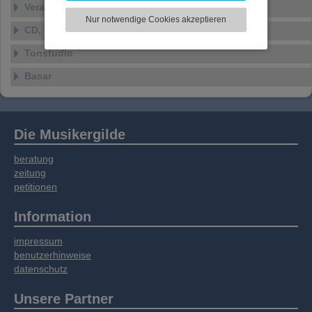
Veranstaltungen
zu analysieren. Dabei werden ggf.
Nur notwendige Cookies akzeptieren
Informationen zu Ihrer Verwendung unserer
CD, DVD, Vinyl
Website an unsere Partner für externe Inhalte,
Tonstudio
soziale Medien, Werbung und Analysen
weitergegeben. Unsere Partner führen diese
Basar
Informationen möglicherweise mit weiteren
Daten zusammen, die Sie bereitgestellt haben
oder die sie im Rahmen Ihrer Nutzung der
Dienste gesammelt haben.
Die Musikergilde
beratung
zeitung
petitionen
Information
impressum
benutzerhinweise
datenschutz
Unsere Partner