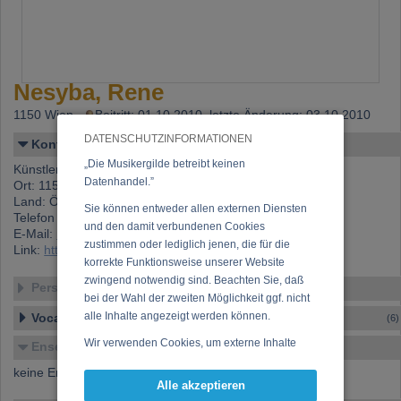
Nesyba, Rene
1150 Wien,
Beitritt: 01.10.2010, letzte Änderung: 03.10.2010
DATENSCHUTZINFORMATIONEN
Kontakt
„Die Musikergilde betreibt keinen
Künstlername: Nesyba, Rene
Datenhandel.”
Ort: 1150 Wien
Land: Österreich
Sie können entweder allen externen Diensten
Telefon 1: +43 (0)650 901 53 35
und den damit verbundenen Cookies
E-Mail:
r.nesyba@gmail.com
zustimmen oder lediglich jenen, die für die
Link:
https://www.musikergilde.at/mitglied/3037.htm
korrekte Funktionsweise unserer Website
zwingend notwendig sind. Beachten Sie, daß
Personen-Details
bei der Wahl der zweiten Möglichkeit ggf. nicht
alle Inhalte angezeigt werden können.
Vocal – Instrumental – Komposition...
(6)
Wir verwenden Cookies, um externe Inhalte
Ensembles
darzustellen, Ihre Anzeige zu personalisieren,
keine Ensembles verfügbar
Funktionen für soziale Medien anbieten zu
Alle akzeptieren
können und die Zugriffe auf unsere Website