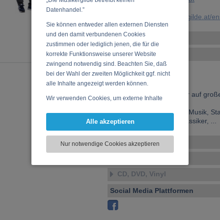
„Die Musikergilde betreibt keinen
Datenhandel.”
URL:
https://www.musikergilde.at/
Sie können entweder allen externen Diensten
und den damit verbundenen Cookies
Weitere Ensembles
zustimmen oder lediglich jenen, die für die
Ensemble-Details
korrekte Funktionsweise unserer Website
zwingend notwendig sind. Beachten Sie, daß
Bälle und Hochzeiten
bei der Wahl der zweiten Möglichkeit ggf. nicht
ALLES LIVE! ! ! !
alle Inhalte angezeigt werden können.
Angenehme Lautstärke
Kleine Anlage (erweiterbar auf groß
Wir verwenden Cookies, um externe Inhalte
4 Musiker+ Sängerin
darzustellen, Ihre Anzeige zu personalisieren,
Tanzmusik, Volkstümliche Musik, St
Funktionen für soziale Medien anbieten zu
Stimmungsmusik, Rockklassiker, ...
Alle akzeptieren
können und die Zugriffe auf unsere Website
zu analysieren. Dabei werden ggf.
Veranstaltungen
Nur notwendige Cookies akzeptieren
Informationen zu Ihrer Verwendung unserer
Website an unsere Partner für externe Inhalte,
Musikstile
soziale Medien, Werbung und Analysen
CD, DVD, Vinyl
weitergegeben. Unsere Partner führen diese
Informationen möglicherweise mit weiteren
Social Media Plattformen
Daten zusammen, die Sie bereitgestellt haben
oder die sie im Rahmen Ihrer Nutzung der
Dienste gesammelt haben.