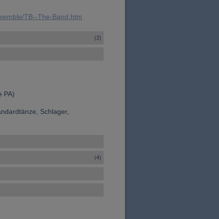
ensemble/TB--The-Band.htm
(2)
e PA)
andardtänze, Schlager,
(4)