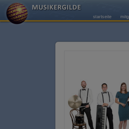
startseite
mitg