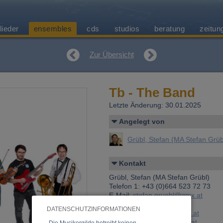
lieder
ensembles
cds
studios
beratung
zeitun
Zur Übersicht
Tb - The Band
Letzte Änderung: 30.01.2025
Angelegt von
Grübl, Stefan (MA Stefan Grüb
Kontakt
Grübl, Stefan (MA Stefan Grübl)
Telefon 1: +43 (0)664 523 72 73
E-Mail:
stefan.gruebl@gmx.at
DATENSCHUTZINFORMATIONEN
E-Mail:
office@tb-theband.at
Website:
www.tb-theband.at