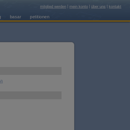
mitglied werden
mein konto
über uns
kontakt
g
basar
petitionen
l)