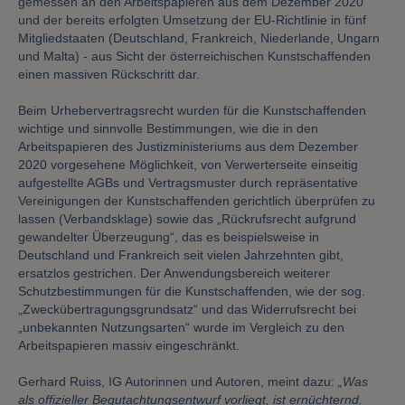
gemessen an den Arbeitspapieren aus dem Dezember 2020
und der bereits erfolgten Umsetzung der EU-Richtlinie in fünf
Mitgliedstaaten (Deutschland, Frankreich, Niederlande, Ungarn
und Malta) - aus Sicht der österreichischen Kunstschaffenden
einen massiven Rückschritt dar.
Beim Urhebervertragsrecht wurden für die Kunstschaffenden
wichtige und sinnvolle Bestimmungen, wie die in den
Arbeitspapieren des Justizministeriums aus dem Dezember
2020 vorgesehene Möglichkeit, von Verwerterseite einseitig
aufgestellte AGBs und Vertragsmuster durch repräsentative
Vereinigungen der Kunstschaffenden gerichtlich überprüfen zu
lassen (Verbandsklage) sowie das „Rückrufsrecht aufgrund
gewandelter Überzeugung“, das es beispielsweise in
Deutschland und Frankreich seit vielen Jahrzehnten gibt,
ersatzlos gestrichen. Der Anwendungsbereich weiterer
Schutzbestimmungen für die Kunstschaffenden, wie der sog.
„Zweckübertragungsgrundsatz“ und das Widerrufsrecht bei
„unbekannten Nutzungsarten“ wurde im Vergleich zu den
Arbeitspapieren massiv eingeschränkt.
Gerhard Ruiss, IG Autorinnen und Autoren, meint dazu:
„Was
als offizieller Begutachtungsentwurf vorliegt, ist ernüchternd.