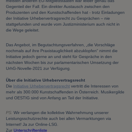
meisten anderen EU-Mitgliedstaaten war leider genau das
Gegenteil der Fall. Ein direkter Austausch zwischen den
Produzenten und den Kunstschaffenden hat - trotz Einladungen
der Initiative Urhebervertragsrecht zu Gesprächen – nie
stattgefunden und wurde vom Justizministerium auch nicht in
die Wege geleitet.
Das Angebot, im Begutachtungsverfahren, „die Vorschläge
nochmals auf ihre Praxistauglichkeit abzuklopfen“ nimmt die
Initiative jedoch gerne an und steht für Gespräche in den
nächsten Wochen bis zur parlamentarischen Umsetzung der
UrhG-Novelle-2021 zur Verfügung.
Über die Initiative Urhebervertragsrecht
Die
Initiative Urhebervertragsrecht
vertritt die Interessen von
mehr als 300.000 Kunstschaffenden in Österreich. Musikergilde
und OESTIG sind von Anfang an Teil der Initiative.
PS:
Wir verlangen die kollektive Wahrnehmung unserer
Leistungsschutzrechte auch bei allen Vermarktungen via
Internet! Ja zur Online-LSG.
Zur
Unterschriftenliste