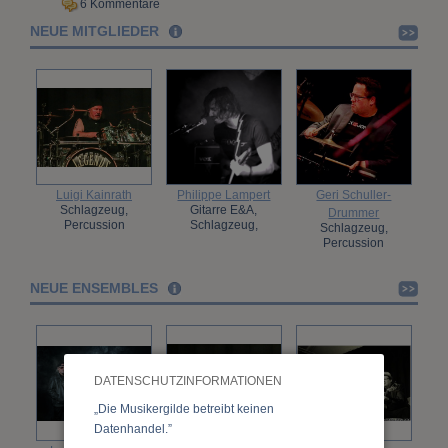
6 Kommentare
NEUE MITGLIEDER
Luigi Kainrath
Philippe Lampert
Geri Schuller-
Schlagzeug,
Gitarre E&A,
Drummer
Percussion
Schlagzeug,
Schlagzeug,
Percussion
Percussion
NEUE ENSEMBLES
DATENSCHUTZINFORMATIONEN
„Die Musikergilde betreibt keinen
Datenhandel.”