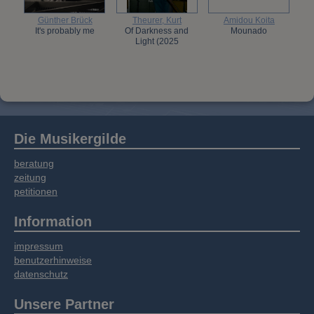
Günther Brück
Theurer, Kurt
Amidou Koita
It's probably me
Of Darkness and
Mounado
Light (2025
Die Musikergilde
beratung
zeitung
petitionen
Information
impressum
benutzerhinweise
datenschutz
Unsere Partner