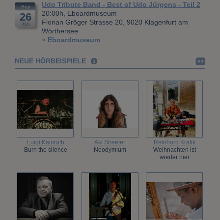
Udo Tribute Band - Best of Udo Jürgens - Teil 2
Sep
20:00h, Eboardmuseum
26
Florian Gröger Strasse 20, 9020 Klagenfurt am
2026
Wörthersee
» Eboardmuseum
NEUE HÖRBEISPIELE
Luigi Kainrath
Aki Streeter
Reinhard Kralik
Burn the silence
Neodymium
Weihnachten ist
wieder hier