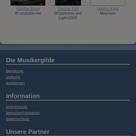
Günther Brück
Theurer, Kurt
Amidou Koita
It's probably me
Of Darkness and
Mounado
Light (2025
Die Musikergilde
beratung
zeitung
petitionen
Information
impressum
benutzerhinweise
datenschutz
Unsere Partner