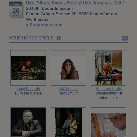
Udo Tribute Band - Best of Udo Jürgens - Teil 2
Sep
20:00h, Eboardmuseum
26
Florian Gröger Strasse 20, 9020 Klagenfurt am
2026
Wörthersee
» Eboardmuseum
NEUE HÖRBEISPIELE
Luigi Kainrath
Aki Streeter
Reinhard Kralik
Burn the silence
Neodymium
Weihnachten ist
wieder hier